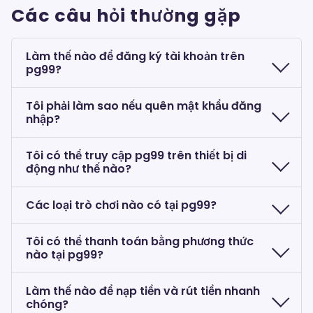
Các câu hỏi thường gặp
Làm thế nào để đăng ký tài khoản trên
pg99?
Tôi phải làm sao nếu quên mật khẩu đăng
nhập?
Tôi có thể truy cập pg99 trên thiết bị di
động như thế nào?
Các loại trò chơi nào có tại pg99?
Tôi có thể thanh toán bằng phương thức
nào tại pg99?
Làm thế nào để nạp tiền và rút tiền nhanh
chóng?