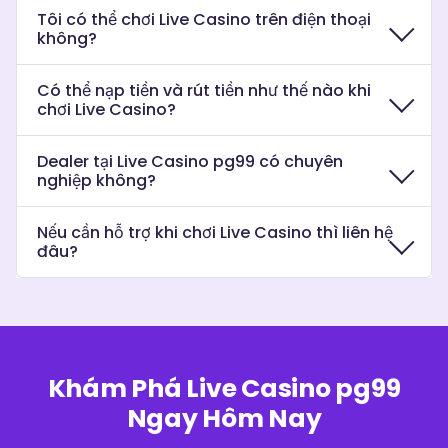
Tôi có thể chơi Live Casino trên điện thoại
không?
Có thể nạp tiền và rút tiền như thế nào khi
chơi Live Casino?
Dealer tại Live Casino pg99 có chuyên
nghiệp không?
Nếu cần hỗ trợ khi chơi Live Casino thì liên hệ
đâu?
Khám Phá Live Casino pg99
Ngay Hôm Nay