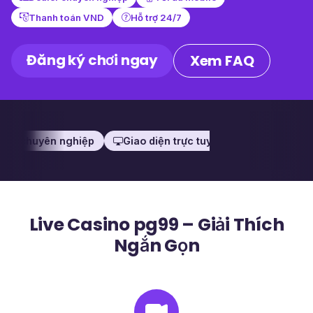
Thanh toán VND
Hỗ trợ 24/7
Đăng ký chơi ngay
Xem FAQ
ler chuyên nghiệp
Giao diện trực tuyến
Tối ưu mobi
Live Casino pg99 – Giải Thích
Ngắn Gọn