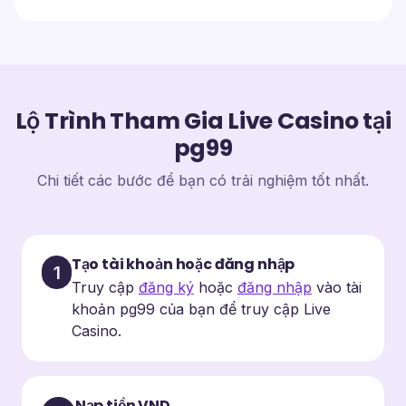
Lộ Trình Tham Gia Live Casino tại
pg99
Chi tiết các bước để bạn có trải nghiệm tốt nhất.
Tạo tài khoản hoặc đăng nhập
1
Truy cập
đăng ký
hoặc
đăng nhập
vào tài
khoản pg99 của bạn để truy cập Live
Casino.
Nạp tiền VND