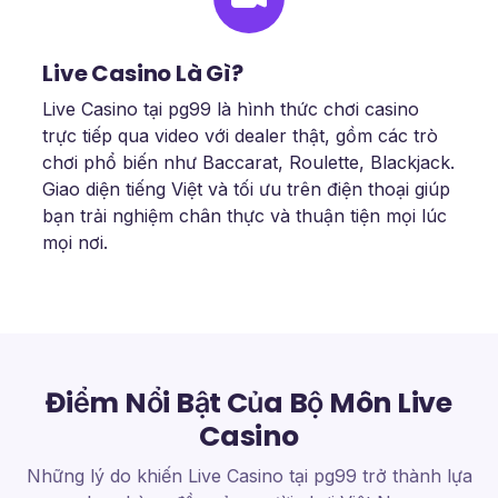
Live Casino Là Gì?
Live Casino tại pg99 là hình thức chơi casino
trực tiếp qua video với dealer thật, gồm các trò
chơi phổ biến như Baccarat, Roulette, Blackjack.
Giao diện tiếng Việt và tối ưu trên điện thoại giúp
bạn trải nghiệm chân thực và thuận tiện mọi lúc
mọi nơi.
Điểm Nổi Bật Của Bộ Môn Live
Casino
Những lý do khiến Live Casino tại pg99 trở thành lựa