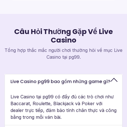
Câu Hỏi Thường Gặp Về Live
Casino
Tổng hợp thắc mắc người chơi thường hỏi về mục Live
Casino tại pg99.
Live Casino pg99 bao gồm những game gì?
Live Casino tại pg99 có đầy đủ các trò chơi như
Baccarat, Roulette, Blackjack và Poker với
dealer trực tiếp, đảm bảo tính chân thực và công
bằng trong mỗi ván bài.